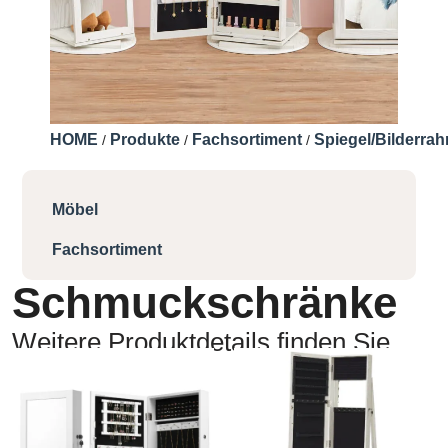
HOME
Produkte
Fachsortiment
Spiegel/Bilderra
/
/
/
Möbel
Fachsortiment
Schmuckschränke
Weitere Produktdetails finden Sie
hier: