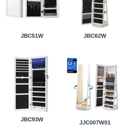
JBC51W
JBC62W
JBC93W
JJC007W01