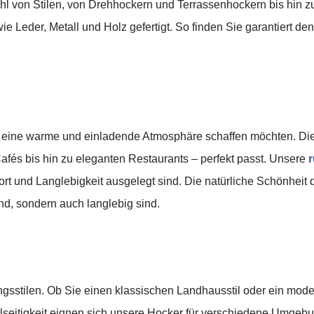
hl von Stilen, von Drehhockern und Terrassenhockern bis hin
e Leder, Metall und Holz gefertigt. So finden Sie garantiert den
die eine warme und einladende Atmosphäre schaffen möchten. Di
és bis hin zu eleganten Restaurants – perfekt passt. Unsere
rt und Langlebigkeit ausgelegt sind. Die natürliche Schönheit d
nd, sondern auch langlebig sind.
ngsstilen. Ob Sie einen klassischen Landhausstil oder ein mod
Vielseitigkeit eignen sich unsere Hocker für verschiedene Umgeb