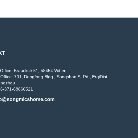
KT
Office: Brauckstr.51, 58454 Witten
Office: 701, Dongfang Bldg., Songshan S. Rd., ErqiDist.,
engzhou
86-371-68860521
b@songmicshome.com