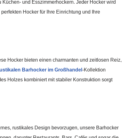
 zu Küchen- und Esszimmerhockern. Jeder Hocker wird
 perfekten Hocker für Ihre Einrichtung und Ihre
ese Hocker bieten einen charmanten und zeitlosen Reiz,
rustikalen Barhocker im Großhandel
-Kollektion
es Holzes kombiniert mit stabiler Konstruktion sorgt
ernes, rustikales Design bevorzugen, unsere Barhocker
ungen, darunter Restaurants, Bars, Cafés und sogar die