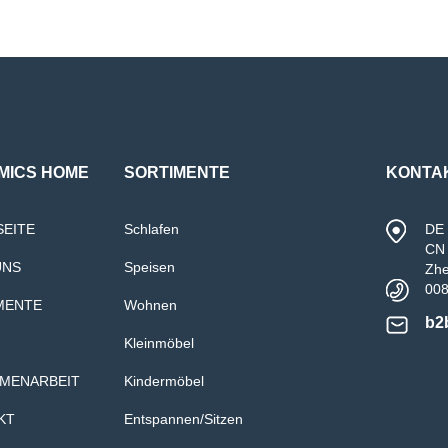
MICS HOME
SORTIMENTE
KONTA
SEITE
Schlafen
DE 
CN 
UNS
Speisen
Zh
00
MENTE
Wohnen
b2
Kleinmöbel
MENARBEIT
Kindermöbel
KT
Entspannen/Sitzen