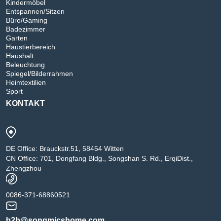
Kindermöbel
Entspannen/Sitzen
Büro/Gaming
Badezimmer
Garten
Haustierbereich
Haushalt
Beleuchtung
Spiegel/Bilderrahmen
Heimtextilien
Sport
KONTAKT
DE Office: Brauckstr.51, 58454 Witten
CN Office: 701, Dongfang Bldg., Songshan S. Rd., ErqiDist.,
Zhengzhou
0086-371-68860521
b2b@songmicshome.com