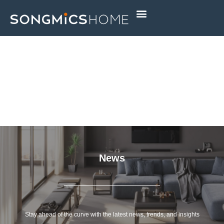
Skip
to
content
News
Stay ahead of the curve with the latest news, trends, and insights