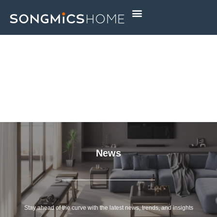
Skip
to
content
News
Stay ahead of the curve with the latest news, trends, and insights