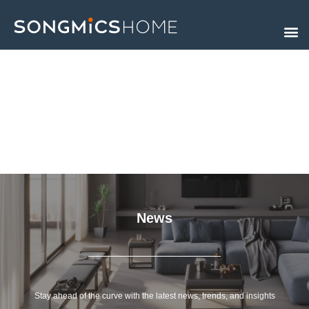
Skip
to
content
News
Stay ahead of the curve with the latest news, trends, and insights