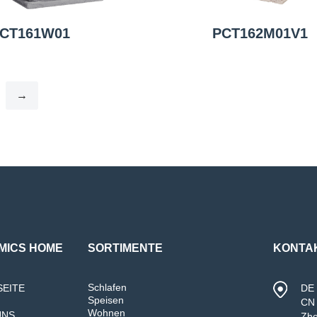
CT161W01
PCT162M01V1
→
MICS HOME
SORTIMENTE
KONTA
Schlafen
SEITE
DE 
Speisen
CN 
Wohnen
UNS
Zh