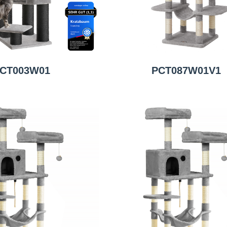
CT003W01
PCT087W01V1