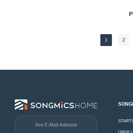
P
1
2
SONG
START
ÜBER 