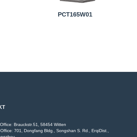
PCT165W01
KT
Office: Brauckstr.51, 58454 Witten
Office: 701, Dongfang Bldg., Songshan S. Rd., ErqiDist.,
engzhou