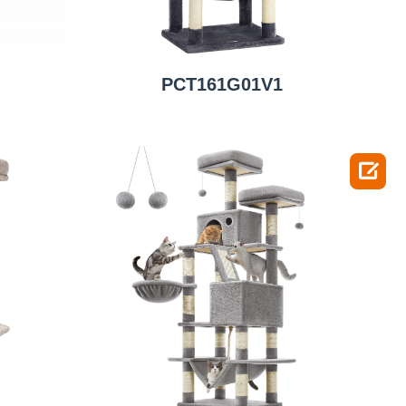
PCT161G01V1
