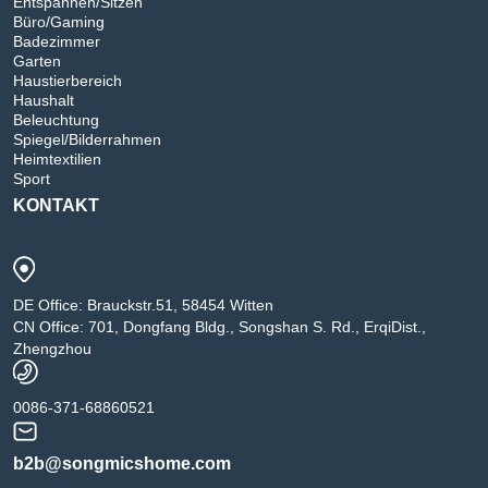
Entspannen/Sitzen
Büro/Gaming
Badezimmer
Garten
Haustierbereich
Haushalt
Beleuchtung
Spiegel/Bilderrahmen
Heimtextilien
Sport
KONTAKT
DE Office: Brauckstr.51, 58454 Witten
CN Office: 701, Dongfang Bldg., Songshan S. Rd., ErqiDist.,
Zhengzhou
0086-371-68860521
b2b@songmicshome.com