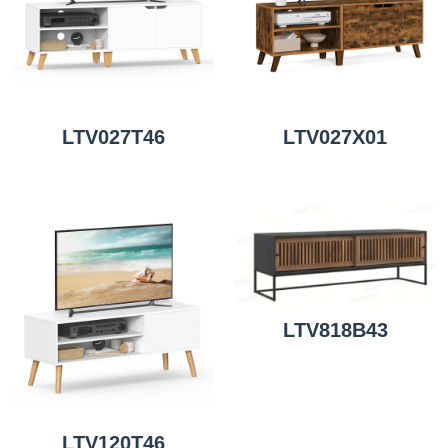
LTV027T46
LTV027X01
LTV818B43
LTV120T46