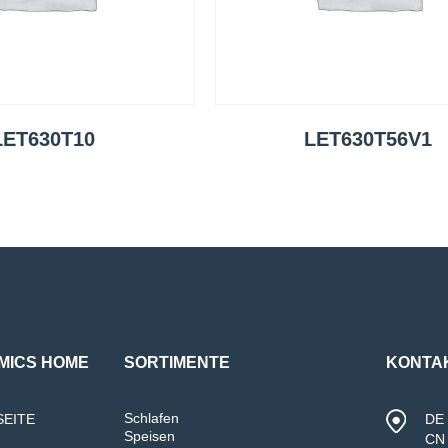
LET630T10
LET630T56V1
MICS HOME
SORTIMENTE
KONTA
Schlafen
SEITE
DE 
Speisen
CN 