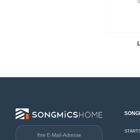
SONG
START