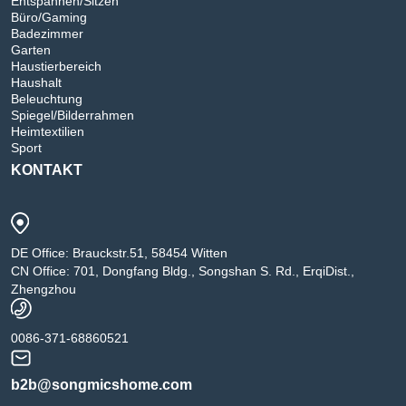
Entspannen/Sitzen
Büro/Gaming
Badezimmer
Garten
Haustierbereich
Haushalt
Beleuchtung
Spiegel/Bilderrahmen
Heimtextilien
Sport
KONTAKT
DE Office: Brauckstr.51, 58454 Witten
CN Office: 701, Dongfang Bldg., Songshan S. Rd., ErqiDist.,
Zhengzhou
0086-371-68860521
b2b@songmicshome.com