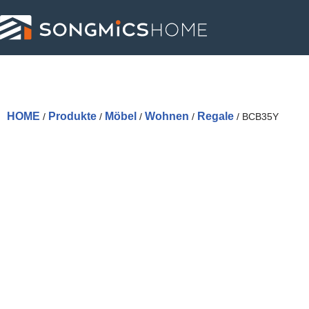
Skip
to
content
HOME
Produkte
Möbel
Wohnen
Regale
/
/
/
/
/ BCB35Y