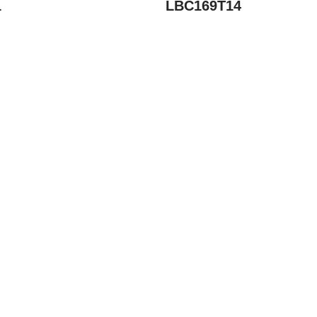
1
LBC169T14