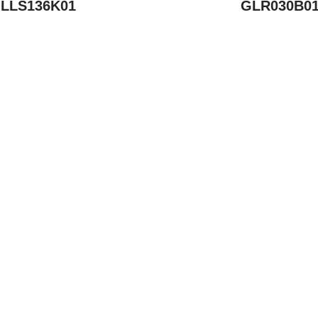
LLS136K01
GLR030B0