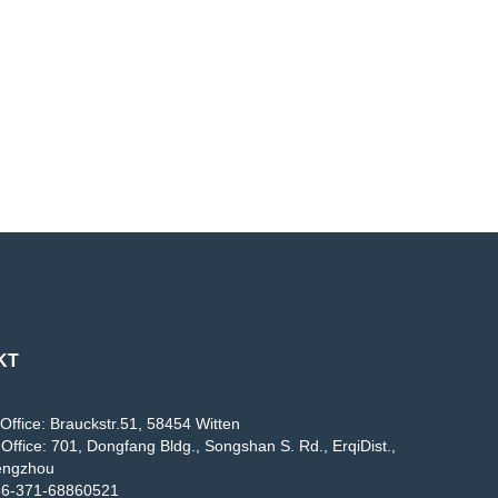
KT
Office: Brauckstr.51, 58454 Witten
Office: 701, Dongfang Bldg., Songshan S. Rd., ErqiDist.,
engzhou
86-371-68860521