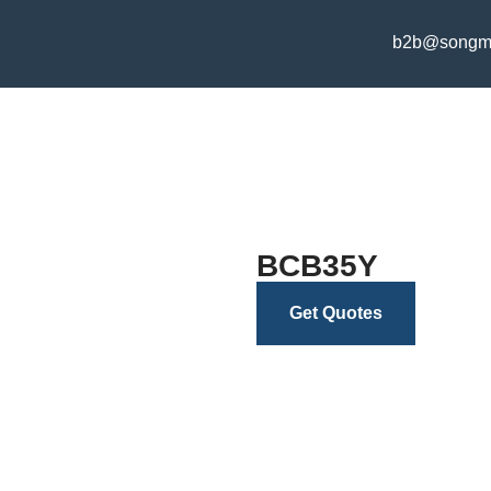
b2b@songm
BCB35Y
Get Quotes