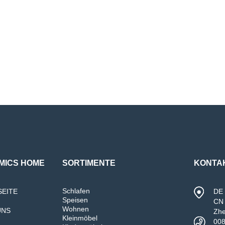
MICS HOME
SORTIMENTE
KONTA
Schlafen
SEITE
DE 
Speisen
CN 
Wohnen
UNS
Zh
Kleinmöbel
00