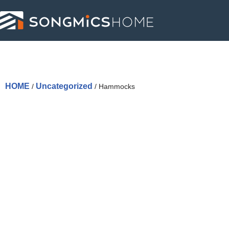
Skip
to
content
HOME
Uncategorized
/
/ Hammocks