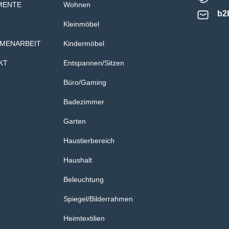
MENTE
Wohnen
b2
Kleinmöbel
MENARBEIT
Kindermöbel
KT
Entspannen/Sitzen
Büro/Gaming
Badezimmer
Garten
Haustierbereich
Haushalt
Beleuchtung
Spiegel/Bilderrahmen
Heimtextilien