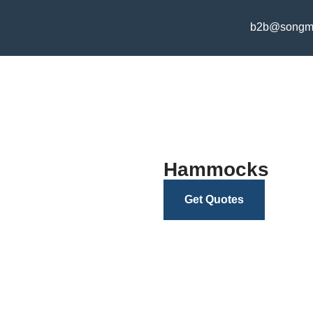
b2b@songm
Hammocks
Get Quotes