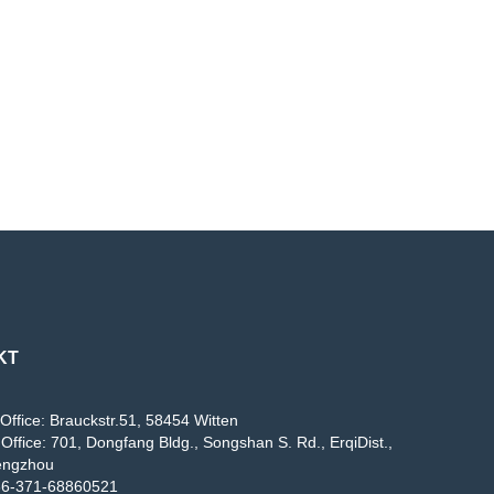
KT
Office: Brauckstr.51, 58454 Witten
Office: 701, Dongfang Bldg., Songshan S. Rd., ErqiDist.,
engzhou
86-371-68860521