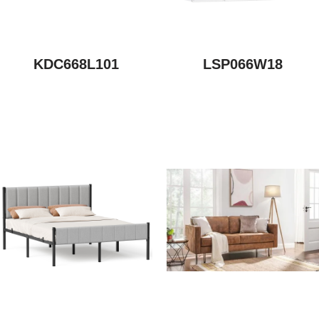
KDC668L101
LSP066W18