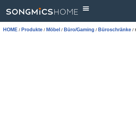
Skip
to
content
HOME
Produkte
Möbel
Büro/Gaming
Büroschränke
/
/
/
/
/