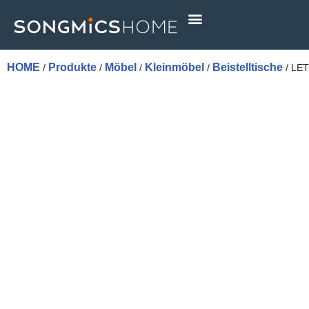
Skip
to
content
HOME
Produkte
Möbel
Kleinmöbel
Beistelltische
/
/
/
/
/ LE