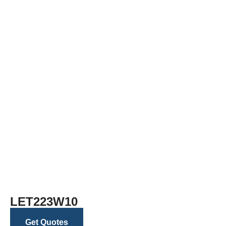
LET223W10
Get Quotes