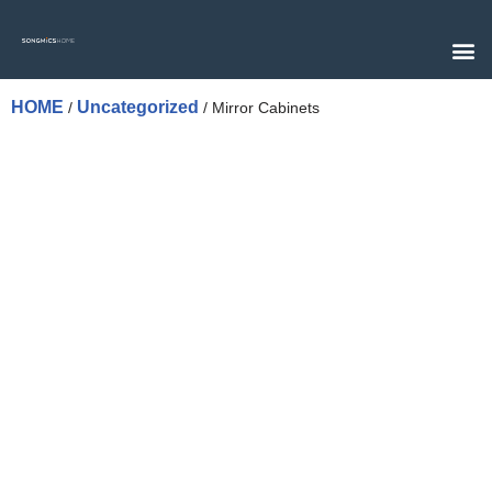
Skip
to
content
HOME
Uncategorized
/
/ Mirror Cabinets