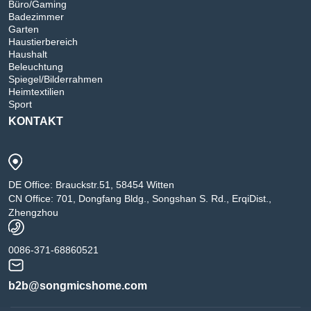
Büro/Gaming
Badezimmer
Garten
Haustierbereich
Haushalt
Beleuchtung
Spiegel/Bilderrahmen
Heimtextilien
Sport
KONTAKT
DE Office: Brauckstr.51, 58454 Witten
CN Office: 701, Dongfang Bldg., Songshan S. Rd., ErqiDist.,
Zhengzhou
0086-371-68860521
b2b@songmicshome.com