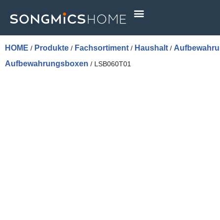
Skip
to
content
HOME
Produkte
Fachsortiment
Haushalt
Aufbewahr
/
/
/
/
Aufbewahrungsboxen
/ LSB060T01