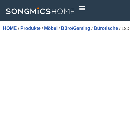
Skip
to
content
HOME
Produkte
Möbel
Büro/Gaming
Bürotische
/
/
/
/
/ LS