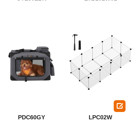

PDC60GY
LPC02W