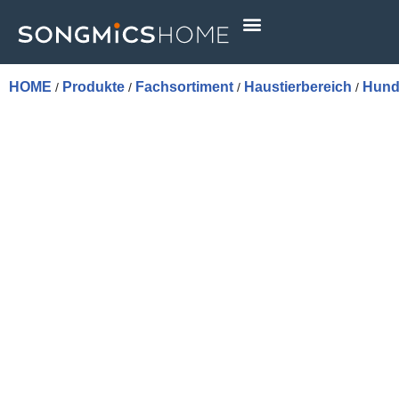
Skip
to
content
HOME
Produkte
Fachsortiment
Haustierbereich
Hund
/
/
/
/