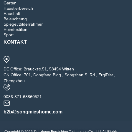
Garten
Haustierbereich
Haushalt
Beleuchtung
Spiegel/Bilderrahmen
Heimtextilien
Sport
KONTAKT
DE Office: Brauckstr.51, 58454 Witten
CN Office: 701, Dongfang Bldg., Songshan S. Rd., ErqiDist.,
Zhengzhou
0086-371-68860521
b2b@songmicshome.com
Copyright © 2025 Ziel Home Furnishing Technology Co., Ltd. All Rights