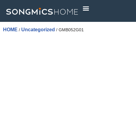
Skip
to
content
HOME
Uncategorized
/
/ GMB052G01