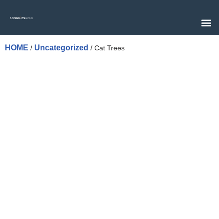
Skip
to
content
HOME
Uncategorized
/
/ Cat Trees